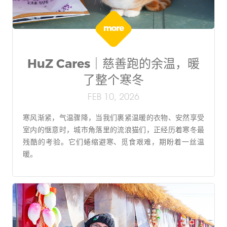
HuZ Cares｜慈善跑的余温，暖
了整个寒冬
FEB 10, 2026
寒风渐紧，气温骤降，当我们裹紧温暖的衣物、安然享受
室内的惬意时，城市角落里的流浪猫们，正经历着寒冬最
残酷的考验。它们蜷缩避寒、觅食艰难，期盼着一丝温
暖。