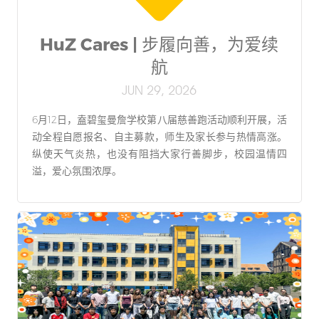
HuZ Cares | 步履向善，为爱续
航
JUN 29, 2026
6月12日，盍碧玺曼詹学校第八届慈善跑活动顺利开展，活
动全程自愿报名、自主募款，师生及家长参与热情高涨。
纵使天气炎热，也没有阻挡大家行善脚步，校园温情四
溢，爱心氛围浓厚。