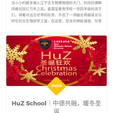
当小小的脚步踏入辽宁古生物博物馆的大门，时间仿佛瞬
间被拉回亿万年之前。盍碧玺曼詹学校一至四年级的孩子
们，带着对远古世界的好奇，开启了一场融合跨越语言与
时空的古生物研学之旅。在这里，恐龙的神秘渊源、珍贵
的化石珍品、鸟类起源的奥秘，都化作触手可及的惊喜。
HuZ School｜中德共融，暖冬圣
诞