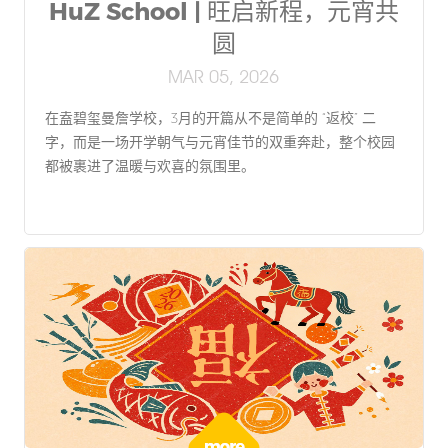
HuZ School | 旺启新程，元宵共
圆
MAR 05, 2026
在盍碧玺曼詹学校，3月的开篇从不是简单的 “返校” 二
字，而是一场开学朝气与元宵佳节的双重奔赴，整个校园
都被裹进了温暖与欢喜的氛围里。