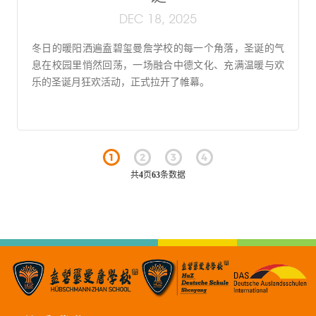
DEC 18, 2025
冬日的暖阳洒遍盍碧玺曼詹学校的每一个角落，圣诞的气
息在校园里悄然回荡，一场融合中德文化、充满温暖与欢
乐的圣诞月狂欢活动，正式拉开了帷幕。
1
2
3
4
共
4
页
63
条数据