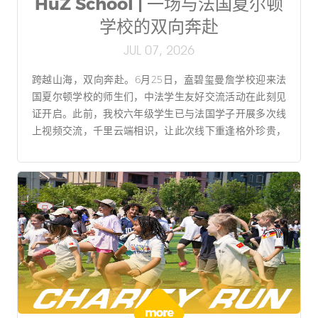
HuZ School | 一场与法国夏尔顿
学校的双向奔赴
JUL 07, 2026
跨越山海，双向奔赴。6月25日，盍碧玺曼詹学校迎来法
国夏尔顿学校的师生们，中法学生友好交流活动在此刻见
证开启。此前，我校六年级学生已与法国学子开展多次线
上视频交流，千里云端相识，让此次线下重逢格外珍贵，
同学们满怀热忱，迎接远道而来的法国伙伴。法国驻沈阳
总领事馆合作领事夏莱娜女士莅临现场，分享了中法校园
友好交流的发展憧憬，表示领事馆将持续搭建交流平台，
为中法往来保驾护航，助力友谊延续。随后，法国夏尔顿
学校学生也带来了精彩合唱表演，两国少年以歌会友，真
挚情谊在校园中悄然蔓延。