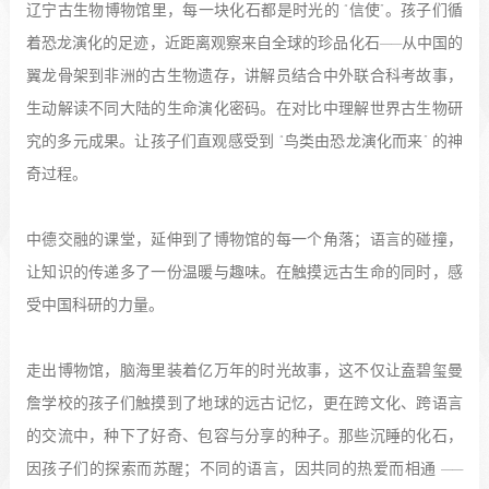
辽宁古生物博物馆里，每一块化石都是时光的 “信使”。孩子们循
着恐龙演化的足迹，近距离观察来自全球的珍品化石——从中国的
翼龙骨架到非洲的古生物遗存，讲解员结合中外联合科考故事，
生动解读不同大陆的生命演化密码。在对比中理解世界古生物研
究的多元成果。让孩子们直观感受到 “鸟类由恐龙演化而来” 的神
奇过程。
中德交融的课堂，延伸到了博物馆的每一个角落；语言的碰撞，
让知识的传递多了一份温暖与趣味。在触摸远古生命的同时，感
受中国科研的力量。
走出博物馆，脑海里装着亿万年的时光故事，这不仅让盍碧玺曼
詹学校的孩子们触摸到了地球的远古记忆，更在跨文化、跨语言
的交流中，种下了好奇、包容与分享的种子。那些沉睡的化石，
因孩子们的探索而苏醒；不同的语言，因共同的热爱而相通 ——