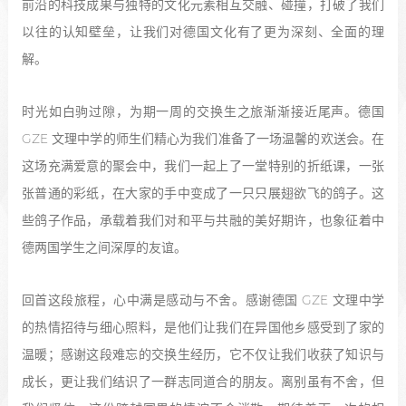
前沿的科技成果与独特的文化元素相互交融、碰撞，打破了我们
以往的认知壁垒，让我们对德国文化有了更为深刻、全面的理
解。
时光如白驹过隙，为期一周的交换生之旅渐渐接近尾声。德国
GZE 文理中学的师生们精心为我们准备了一场温馨的欢送会。在
这场充满爱意的聚会中，我们一起上了一堂特别的折纸课，一张
张普通的彩纸，在大家的手中变成了一只只展翅欲飞的鸽子。这
些鸽子作品，承载着我们对和平与共融的美好期许，也象征着中
德两国学生之间深厚的友谊。
回首这段旅程，心中满是感动与不舍。感谢德国 GZE 文理中学
的热情招待与细心照料，是他们让我们在异国他乡感受到了家的
温暖；感谢这段难忘的交换生经历，它不仅让我们收获了知识与
成长，更让我们结识了一群志同道合的朋友。离别虽有不舍，但