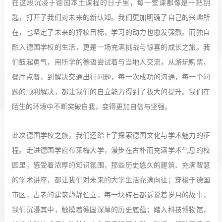
在这段沉浸于德国本土课程的日子里，每一堂课都像是一把钥
匙，打开了我们对未来的新认知。我们更加明确了自己的兴趣所
在，也坚定了未来的择校目标，学习的动力也愈发强烈。而独自
融入德国学校的生活，更是一场充满挑战与惊喜的成长之旅。我
们鼓起勇气，用所学的德语尝试着与当地人交流，从游玩购票、
餐厅点餐，到解决交通出行问题，每一次成功的沟通，每一个问
题的顺利解决，都让我们的自立能力得到了极大的提升。我们在
陌生的环境中不断突破自我，变得更加自信与坚强。
此次德国学校之旅，我们还踏上了探索德国文化与学术魅力的征
程。走进德国学府布莱梅大学，漫步在古朴而充满学术气息的校
园里，感受着浓厚的知识氛围，那些历史悠久的建筑、充满智慧
的学术讲座，都让我们对未来的大学生活充满向往；穿梭于德国
市区，古老的建筑静静伫立，每一块砖石都诉说着岁月的故事，
我们沉浸其中，触摸着德国深厚的历史底蕴；踏入科技博物馆，